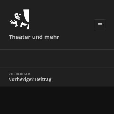
MENÜ
Theater und mehr
UND
WIDGETS
Beitragsnavigation
VORHERIGER
Vorheriger Beitrag
Vorheriger
Beitrag: