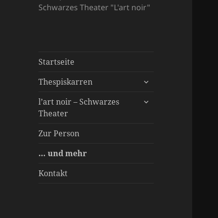
Schwarzes Theater "L'art noir"
Startseite
untermenü
Thespiskarren
öffnen
untermenü
Spielstücke
l’art noir – Schwarzes
öffnen
Theater
Über uns
Inszenierungen
Besonderer Service
Zur Person
… und mehr
Kontakt