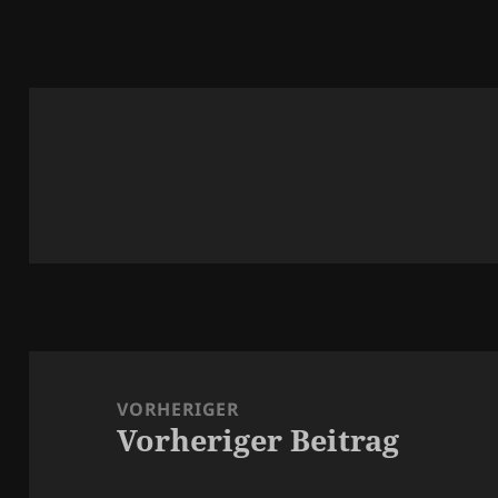
Beitragsnavigation
VORHERIGER
Vorheriger Beitrag
Vorheriger
Beitrag: