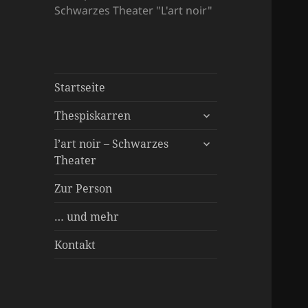
Schwarzes Theater "L'art noir"
Startseite
untermenü
Thespiskarren
öffnen
untermenü
Spielstücke
l’art noir – Schwarzes
öffnen
Theater
Über uns
Inszenierungen
Besonderer Service
Zur Person
… und mehr
Kontakt