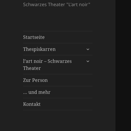
Schwarzes Theater "L'art noir"
Startseite
untermenü
Thespiskarren
öffnen
untermenü
Spielstücke
l’art noir – Schwarzes
öffnen
Theater
Über uns
Inszenierungen
Besonderer Service
Zur Person
… und mehr
Kontakt