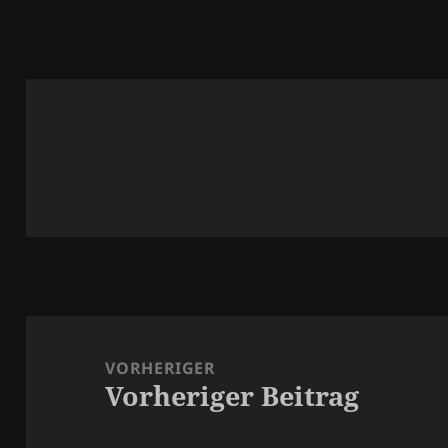
Beitragsnavigation
VORHERIGER
Vorheriger Beitrag
Vorheriger
Beitrag: