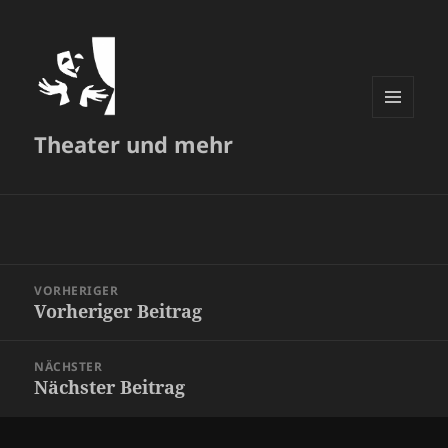
MENÜ
Theater und mehr
UND
WIDGETS
Beitragsnavigation
VORHERIGER
Vorheriger Beitrag
Vorheriger
Beitrag:
NÄCHSTER
Nächster Beitrag
Nächster
Beitrag: