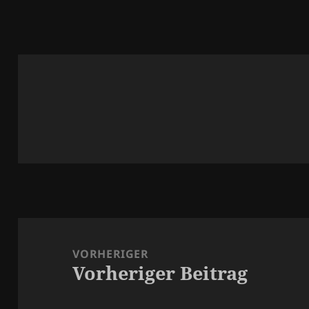
Beitragsnavigation
VORHERIGER
Vorheriger Beitrag
Vorheriger
Beitrag: