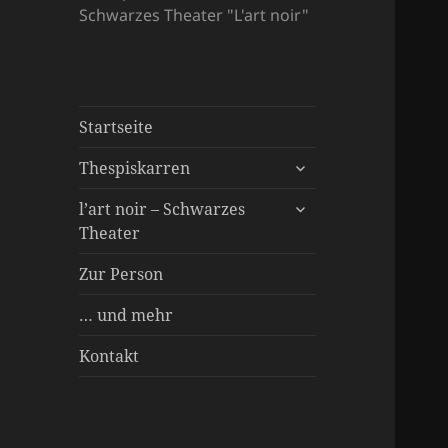
Schwarzes Theater "L'art noir"
Startseite
untermenü
Thespiskarren
öffnen
untermenü
Spielstücke
l’art noir – Schwarzes
öffnen
Theater
Über uns
Inszenierungen
Besonderer Service
Zur Person
… und mehr
Kontakt