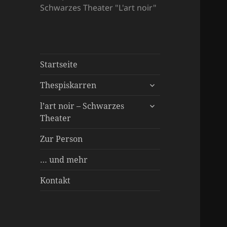
Schwarzes Theater "L'art noir"
Startseite
untermenü
Thespiskarren
öffnen
untermenü
Spielstücke
l’art noir – Schwarzes
öffnen
Theater
Über uns
Inszenierungen
Besonderer Service
Zur Person
… und mehr
Kontakt