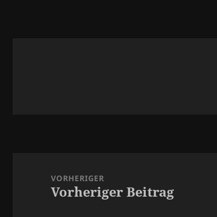
Beitragsnavigation
VORHERIGER
Vorheriger Beitrag
Vorheriger
Beitrag: