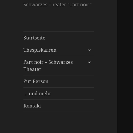
Schwarzes Theater "L'art noir"
Startseite
untermenü
Thespiskarren
öffnen
untermenü
Spielstücke
l’art noir – Schwarzes
öffnen
Theater
Über uns
Inszenierungen
Besonderer Service
Zur Person
… und mehr
Kontakt