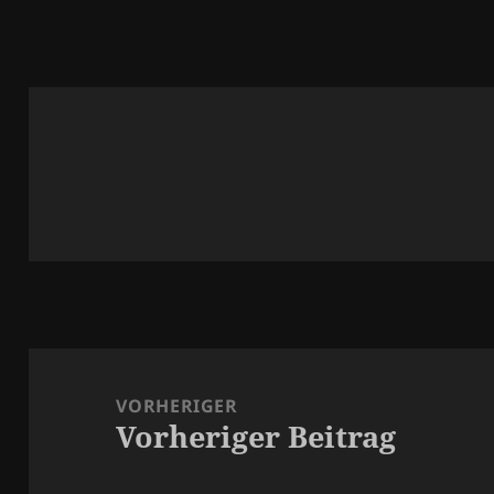
Beitragsnavigation
VORHERIGER
Vorheriger Beitrag
Vorheriger
Beitrag: