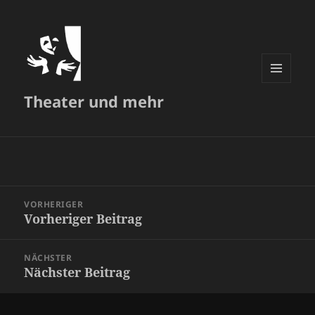
MENÜ
Theater und mehr
UND
WIDGETS
Beitragsnavigation
VORHERIGER
Vorheriger Beitrag
Vorheriger
Beitrag:
NÄCHSTER
Nächster Beitrag
Nächster
Beitrag: