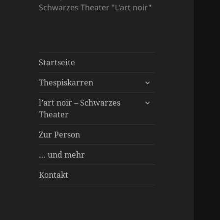
Schwarzes Theater "L'art noir"
Startseite
untermenü
Thespiskarren
öffnen
untermenü
Spielstücke
l’art noir – Schwarzes
öffnen
Theater
Über uns
Inszenierungen
Besonderer Service
Zur Person
… und mehr
Kontakt