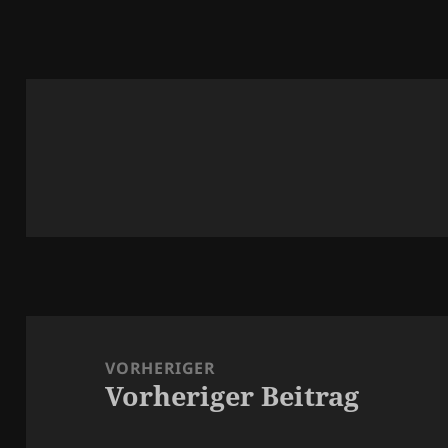
Beitragsnavigation
VORHERIGER
Vorheriger Beitrag
Vorheriger
Beitrag: