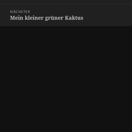
Beitragsnavigation
NÄCHSTER
Mein kleiner grüner Kaktus
Nächster
Beitrag: